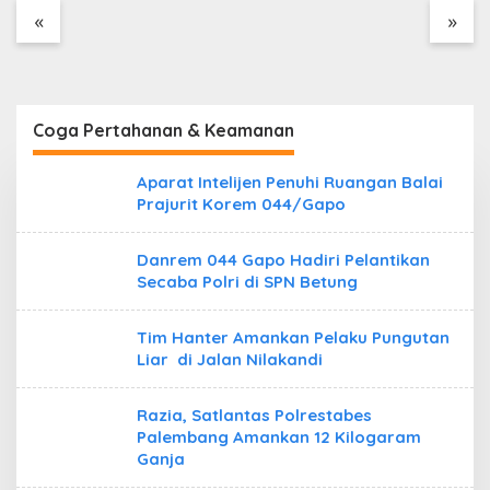
Tanpa Dokumen
«
»
Kepabeanan, Nama
Berinisial WL Disebut,
Bea Cukai Diminta
Mengungkap Dugaan
Aktivitas di Kawasan
Coga Pertahanan & Keamanan
Pesisir
Aparat Intelijen Penuhi Ruangan Balai
Prajurit Korem 044/Gapo
Danrem 044 Gapo Hadiri Pelantikan
Secaba Polri di SPN Betung
Tim Hanter Amankan Pelaku Pungutan
Liar di Jalan Nilakandi
Razia, Satlantas Polrestabes
Palembang Amankan 12 Kilogaram
Ganja