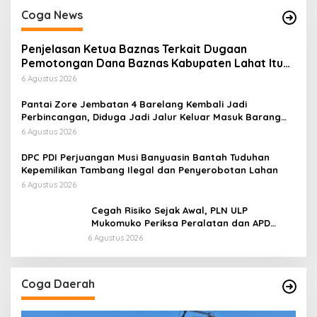
Coga News
Penjelasan Ketua Baznas Terkait Dugaan
Pemotongan Dana Baznas Kabupaten Lahat Itu
Tidak Benar
6 Agustus 2026
Pantai Zore Jembatan 4 Barelang Kembali Jadi
Perbincangan, Diduga Jadi Jalur Keluar Masuk Barang
Tanpa Dokumen Kepabeanan, Nama Berinisial WL
6 Agustus 2026
Disebut, Bea Cukai Diminta Mengungkap Dugaan Aktivitas
di Kawasan Pesisir
DPC PDI Perjuangan Musi Banyuasin Bantah Tuduhan
Kepemilikan Tambang Ilegal dan Penyerobotan Lahan
6 Agustus 2026
Cegah Risiko Sejak Awal, PLN ULP
Mukomuko Periksa Peralatan dan APD
Petugas secara Rutin
6 Agustus 2026
Coga Daerah