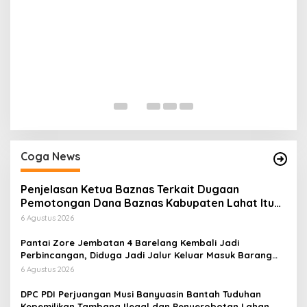
H
P
Di
Coga News
Penjelasan Ketua Baznas Terkait Dugaan
Pemotongan Dana Baznas Kabupaten Lahat Itu
Tidak Benar
6 Agustus 2026
Pantai Zore Jembatan 4 Barelang Kembali Jadi
Perbincangan, Diduga Jadi Jalur Keluar Masuk Barang
Tanpa Dokumen Kepabeanan, Nama Berinisial WL
6 Agustus 2026
Disebut, Bea Cukai Diminta Mengungkap Dugaan Aktivitas
di Kawasan Pesisir
DPC PDI Perjuangan Musi Banyuasin Bantah Tuduhan
Kepemilikan Tambang Ilegal dan Penyerobotan Lahan