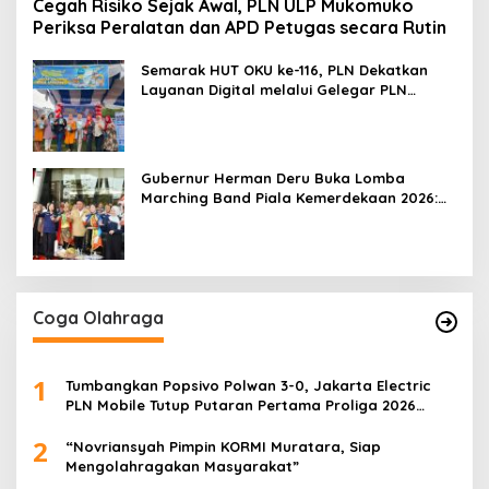
Cegah Risiko Sejak Awal, PLN ULP Mukomuko
Periksa Peralatan dan APD Petugas secara Rutin
Semarak HUT OKU ke-116, PLN Dekatkan
Layanan Digital melalui Gelegar PLN
Mobile 2026
Gubernur Herman Deru Buka Lomba
Marching Band Piala Kemerdekaan 2026:
Ajang Asah Mental dan Kedisiplinan
Generasi Muda
Coga Olahraga
1
Tumbangkan Popsivo Polwan 3-0, Jakarta Electric
PLN Mobile Tutup Putaran Pertama Proliga 2026
dengan Meyakinkan
2
“Novriansyah Pimpin KORMI Muratara, Siap
Mengolahragakan Masyarakat”