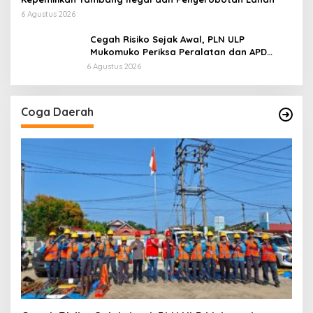
6 Agustus 2026
Cegah Risiko Sejak Awal, PLN ULP
Mukomuko Periksa Peralatan dan APD
Petugas secara Rutin
6 Agustus 2026
Coga Daerah