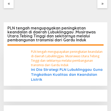
Tanpa Dokumen
«
»
Kepabeanan, Nama
Berinisial WL Disebut,
Bea Cukai Diminta
Mengungkap Dugaan
Aktivitas di Kawasan
PLN tengah mengupayakan peningkatan
Pesisir
keandalan di daerah Lubuklinggau .Musirawas
Utara.Tebing Tinggi dan sekitarnya melalui
pembangunan transmisi dari Gardu Induk
PLN tengah mengupayakan peningkatan keandalan
di daerah Lubuklinggau .Musirawas Utara.Tebing
Tinggi dan sekitarnya melalui pembangunan
transmisi dari Gardu Induk
Ini Dia Strategi PLN Lubuklinggau Guna
Tingkatkan Kualitas dan Keandalan
Listrik